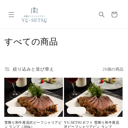
コンテ
ンツに
カ
進む
ー
ト
コ
すべての商品
レ
ク
絞り込みと並び替え
26個の商品
シ
ョ
ン
:
セール
セール
雪降り和牛尾花沢ビーフシャリアピ
YU-SETSUギフト 雪降り和牛尾花
ン ランプ（200g）
沢ビーフシャリアピン ランプ