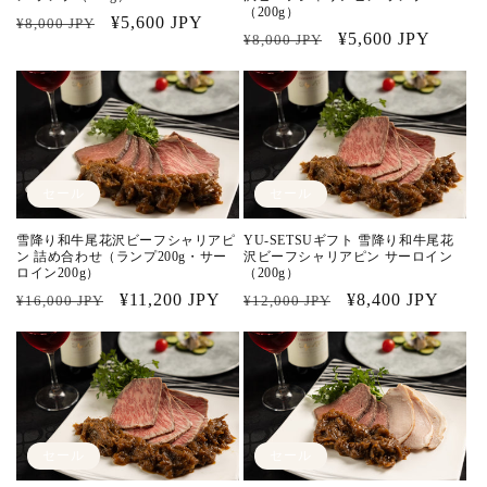
（200g）
通
セ
¥5,600 JPY
¥8,000 JPY
通
セ
¥5,600 JPY
¥8,000 JPY
常
ー
常
ー
価
ル
価
ル
格
価
格
価
格
格
セール
セール
雪降り和牛尾花沢ビーフシャリアピ
YU-SETSUギフト 雪降り和牛尾花
ン 詰め合わせ（ランプ200g・サー
沢ビーフシャリアピン サーロイン
ロイン200g）
（200g）
通
セ
¥11,200 JPY
通
セ
¥8,400 JPY
¥16,000 JPY
¥12,000 JPY
常
ー
常
ー
価
ル
価
ル
格
価
格
価
格
格
セール
セール