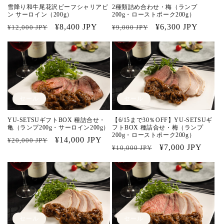
雪降り和牛尾花沢ビーフシャリアピ
2種類詰め合わせ・梅（ランプ
ン サーロイン（200g）
200g・ローストポーク200g）
通
セ
¥8,400 JPY
通
セ
¥6,300 JPY
¥12,000 JPY
¥9,000 JPY
常
ー
常
ー
価
ル
価
ル
格
価
格
価
格
格
セール
セール
YU-SETSUギフトBOX 種詰合せ・
【6/15まで30％OFF】YU-SETSUギ
亀（ランプ200g・サーロイン200g）
フトBOX 種詰合せ・梅（ランプ
200g・ローストポーク200g）
通
セ
¥14,000 JPY
¥20,000 JPY
通
セ
¥7,000 JPY
¥10,000 JPY
常
ー
常
ー
価
ル
価
ル
格
価
格
価
格
格
セール
セール