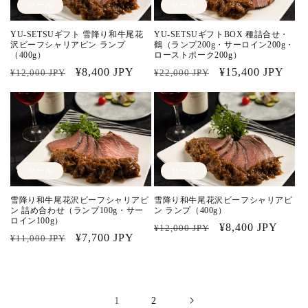
セール
セール
YU-SETSUギフト 雪降り和牛尾花
YU-SETSUギフトBOX 種詰合せ・
沢ビーフシャリアピン ランプ
鶴（ランプ200g・サーロイン200g・
（400g）
ローストポーク200g）
通
セ
¥8,400 JPY
通
セ
¥15,400 JPY
¥12,000 JPY
¥22,000 JPY
常
ー
常
ー
価
ル
価
ル
格
価
格
価
格
格
セール
セール
雪降り和牛尾花沢ビーフシャリアピ
雪降り和牛尾花沢ビーフシャリアピ
ン 詰め合わせ（ランプ100g・サー
ン ランプ（400g）
ロイン100g）
通
セ
¥8,400 JPY
¥12,000 JPY
通
セ
¥7,700 JPY
¥11,000 JPY
常
ー
常
ー
価
ル
価
ル
格
価
格
価
格
1
2
格