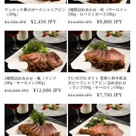
デュロック豚のポークシャリアピン
2種類詰め合わせ・松（サーロイン
（200g）
200g・ローストポーク200g）
通
セ
¥2,450 JPY
通
セ
¥9,800 JPY
¥3,500 JPY
¥14,000 JPY
常
ー
常
ー
価
ル
価
ル
格
価
格
価
格
格
セール
セール
2種類詰め合わせ・亀（ランプ
YU-SETSUギフト 雪降り和牛尾花
200g・サーロイン200g）
沢ビーフシャリアピン 詰め合わせ
（ランプ100g・サーロイン100g）
通
セ
¥12,600 JPY
¥18,000 JPY
通
セ
¥7,700 JPY
¥11,000 JPY
常
ー
常
ー
価
ル
価
ル
格
価
格
価
格
格